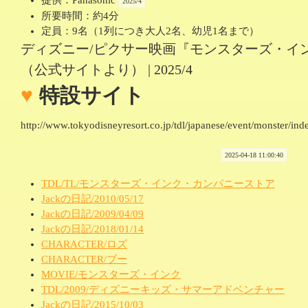
提供：Panasonic
2025/4
所要時間：約4分
定員：9名（1列につき大人2名、幼児1名まで）
ディズニー/ピクサー映画『モンスターズ・イ
特設サイト
http://www.tokyodisneyresort.co.jp/tdl/japanese/event/monster/ind
2025-04-18 11:00:40
TDL/TL/モンスターズ・インク・カンパニーストア
Jackの日記/2010/05/17
Jackの日記/2009/04/09
Jackの日記/2018/01/14
CHARACTER/ロズ
CHARACTER/ブー
MOVIE/モンスターズ・インク
TDL/2009/ディズニーキッズ・サマーアドベンチャー
Jackの日記/2015/10/03