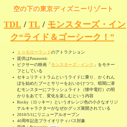
空の下の東京ディズニーリゾート
TDL
/
TL
/
モンスターズ・イン
ク“ライド＆ゴーシーク！”
トゥモローランド
のアトラクション
提供はPanasonic
ピクサーの映画「
モンスターズ・インク
」をモチー
フとしている
セキュリティトラムというライドに乗り、かくれん
ぼを始めたブーとサリーをおいかけつつ、暗闇に潜
むモンスターにフラッシュライト（懐中電灯）の明
かりをあてて、変化を楽しむという内容
Rocky（ロッキー）というオレンジ色の小さなオリジ
ナルキャラクターがなぜかグッズ展開されている
2010/5/1にリニューアルオープン
40周年記念プライオリティパス対象